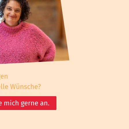
gen
elle Wünsche?
e mich gerne an.