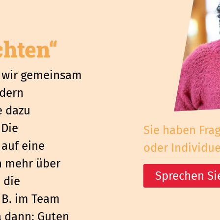
hten“
d wir gemeinsam
ndern
e dazu
 Die
Sie haben Fra
auf eine
oder Individu
en mehr über
Sprechen Si
 die
 B. im Team
a dann: Guten